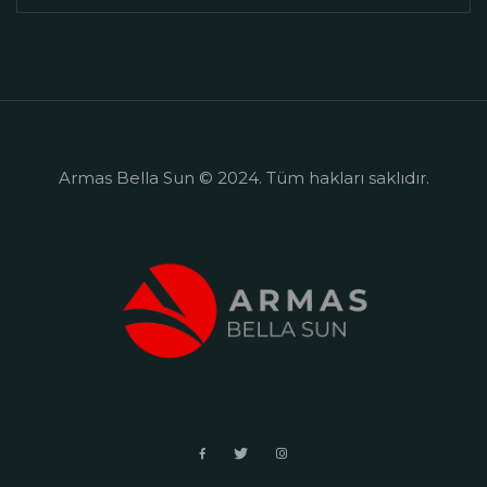
Armas Bella Sun © 2024. Tüm hakları saklıdır.
+90 242 524 50 55
Side Mahallesi, Selimiye Mahalesi
Bingesik Mevkii, 07330
Side/Manavgat/Antalya
sales@armashotels.com