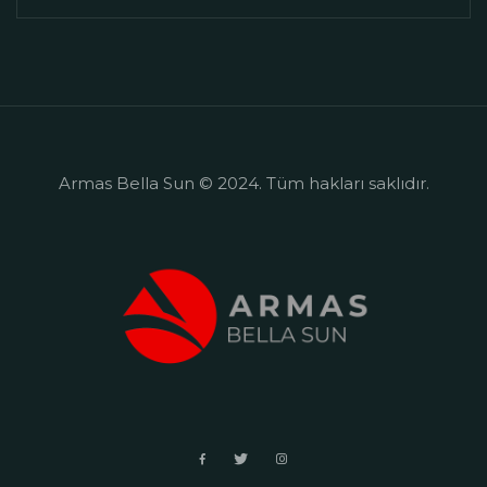
Armas Bella Sun © 2024. Tüm hakları saklıdır.
+90 242 524 50 55
Side Mahallesi, Selimiye Mahalesi
Bingesik Mevkii, 07330
Side/Manavgat/Antalya
sales@armashotels.com