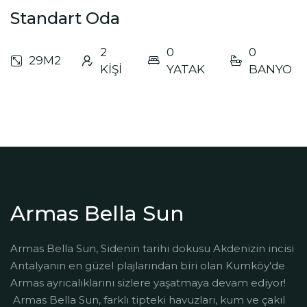
Standart Oda
2
0
0
29M2
KİŞİ
YATAK
BANYO
Armas Bella Sun
Armas Bella Sun, Sidenin tarihi dokusu Akdenizin incisi
Antalyanın en güzel plajlarından biri olan Kumköy'de
Armas ayrıcalıklarını sizlere yaşatmaya devam ediyor!
Armas Bella Sun, farklı tipteki havuzları, kum ve çakıl