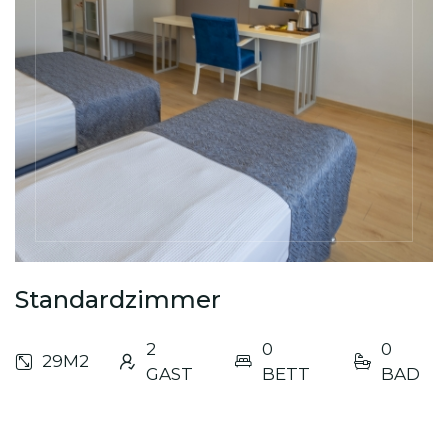
Standardzimmer
2
0
0
29M2
GAST
BETT
BAD