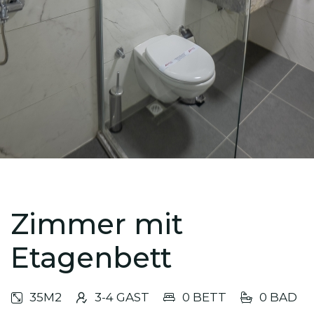
Zimmer mit
Etagenbett
35M2
3-4 GAST
0 BETT
0 BAD