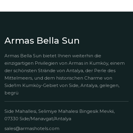
Armas Bella Sun
Armas Bella Sun bietet Ihnen weiterhin die
einzigartigen Privilegien von Armas in Kumköy, einem
der schönsten Strände von Antalya, der Perle des
Mittelmeers, und dem historischen Charme von
Side!Im Kumköy-Gebiet von Side, Antalya, gelegen,
begrü
Side Mahallesi, Selimiye Mahalesi Bingesik Mevkii,
07330 Side/Manavgat/Antalya
sales@armashotels.com