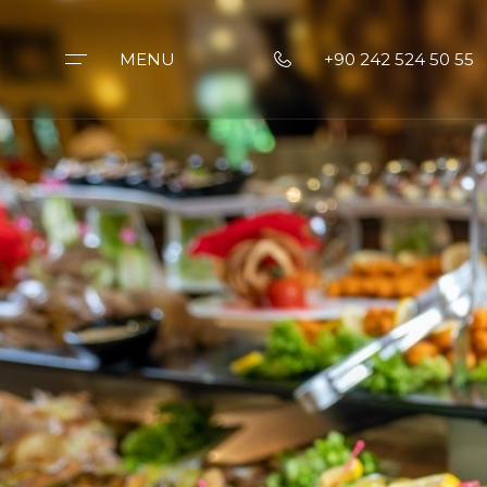
MENU
+90 242 524 50 55
Startseite
Armas Bella Sun
Unsere
Zimmer
Essen und