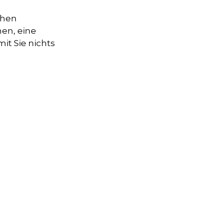
Standort
chen
allesi, Selimiye Mahalesi Bingesik Mevkii, 07330
hen, eine
Side/Manavgat/Antalya
it Sie nichts
Unterstützung
+90 242 524 50 55
sales@armashotels.com
Kontaktieren Sie uns
+90 242 524 50 55