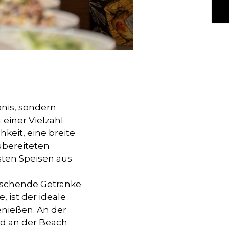
bnis, sondern
einer Vielzahl
keit, eine breite
ubereiteten
sten Speisen aus
Armas Bella Sun
ischende Getränke
 ist der ideale
enießen. An der
nd an der Beach