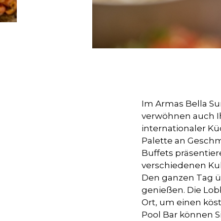
Im Armas Bella Sun
verwöhnen auch Ih
internationaler Kü
Palette an Geschm
Buffets präsentier
verschiedenen Kul
Den ganzen Tag üb
genießen. Die Lobb
Ort, um einen kös
Pool Bar können S