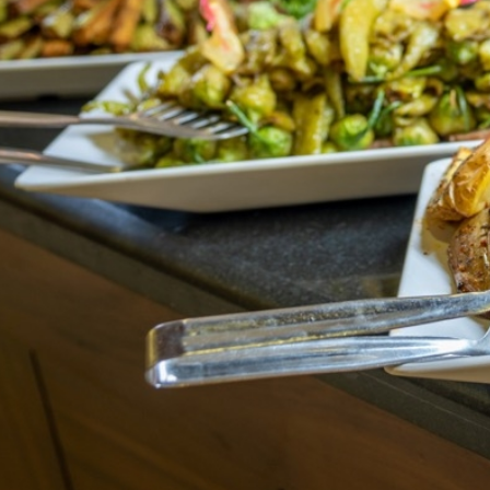
Trinken
Pool und Stra
Unterhaltung
und Erlebnisse
Blog
Kontakt